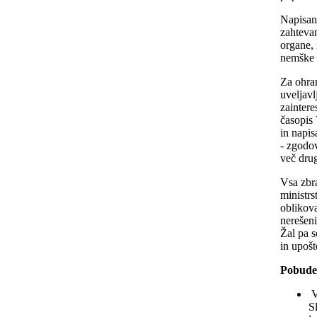
Napisano
zahteva
organe, 
nemške 
Za ohra
uveljavl
zaintere
časopis 
in napis
- zgodov
več drug
Vsa zbra
ministr
oblikova
nerešeni
Žal pa s
in upošt
Pobude,
V
S