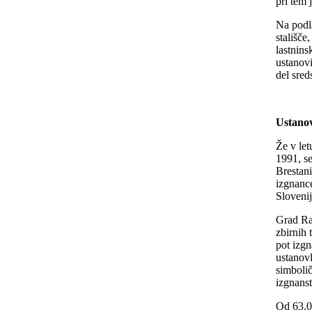
pri tem 
Na podla
stališče
lastnins
ustanovi
del sred
Ustanov
Že v let
1991, s
Brestan
izgnance
Sloveni
Grad Raj
zbirnih 
pot izgn
ustanov
simboli
izgnanst
Od 63.0