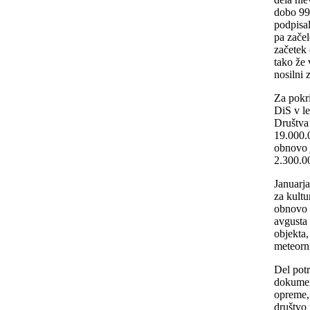
dobo 99
podpisal
pa začel
začetek 
tako že 
nosilni 
Za pokri
DiS v le
Društva 
19.000.0
obnovo j
2.300.00
Januarja
za kultu
obnovo 
avgusta 
objekta,
meteorni
Del potr
dokumen
opreme, 
društvo 