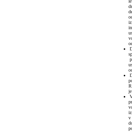
l
d
d
o
iz
i
u
v
o
D
s
p
u
o
D
p
R
j
V
p
v
i
v
d
p