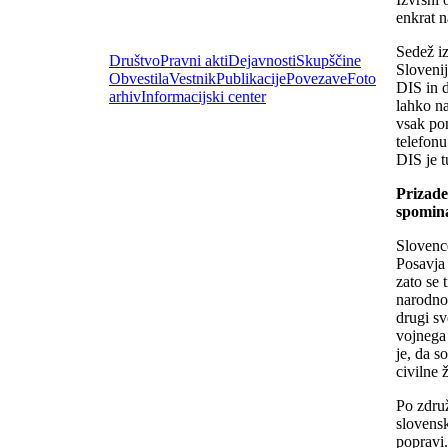
enkrat 
Sedež i
Društvo
Pravni akti
Dejavnosti
Skupščine
Slovenij
Obvestila
Vestnik
Publikacije
Povezave
Foto
DIS in d
arhiv
Informacijski center
lahko n
vsak pon
telefon
DIS je t
Prizade
spomina
Slovence
Posavja 
zato se 
narodno 
drugi sv
vojnega 
je, da s
civilne 
Po združ
slovensk
popravi.