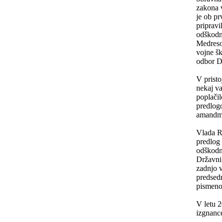
zakona v
je ob pr
pripravi
odškodn
Medreso
vojne šk
odbor D
V pristo
nekaj v
poplači
predlog
amandma
Vlada RS
predlog 
odškodn
Državni
zadnjo v
predsed
pismeno
V letu 2
izgnanc