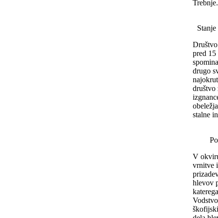
Trebnje.
Stanje
Društvo 
pred 15 
spomina
drugo s
najokrut
društvo 
izgnanc
obeležja
stalne i
Po
V okviru
vrnitve 
prizadev
hlevov p
katerega
Vodstvo 
škofijsk
dela hl