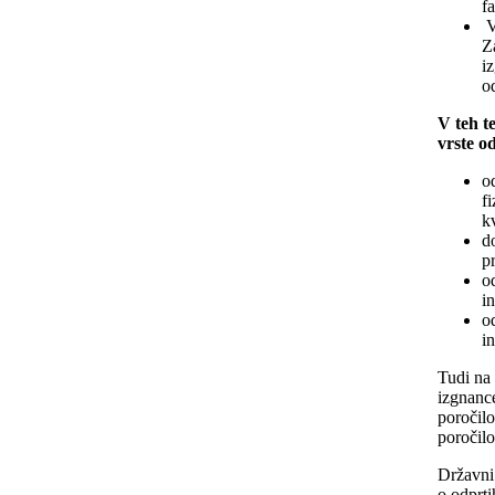
f
V
Z
i
o
V teh te
vrste o
o
f
kv
d
pr
o
in
o
i
Tudi na
izgnanc
poročilo
poročilo
Državni
o odprti