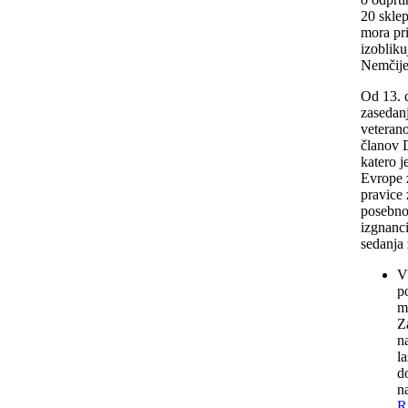
20 sklep
mora pri
izoblik
Nemčij
Od 13. 
zasedanj
veterano
članov D
katero 
Evrope z
pravice 
posebnos
izgnanci
sedanja 
V
p
m
Z
n
l
d
n
R