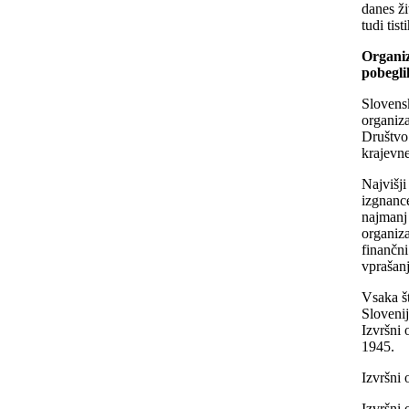
danes ži
tudi tis
Organiz
pobegli
Slovensk
organiza
Društvo 
krajevne
Najvišji
izgnanc
najmanj 
organiza
finančn
vprašanj
Vsaka št
Slovenij
Izvršni
1945.
Izvršni 
Izvršni 