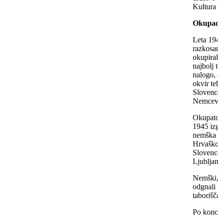
Kultura
Okupaci
Leta 194
razkosan
okupiral
najbolj 
nalogo, 
okvir te
Slovence
Nemcev
Okupator
1945 izg
nemška 
Hrvaško
Slovenc
Ljublja
Nemški, 
odgnali 
taborišč
Po koncu