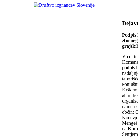
Dejav
Podpis 
zbirneg
grajski
V četrte
Komenske
podpis l
nadaljn
taborišč
konjušni
Krškem.
ali njih
organiza
nameri s
občin: C
Kočevje
Mengeš,
na Koro
Šentjern