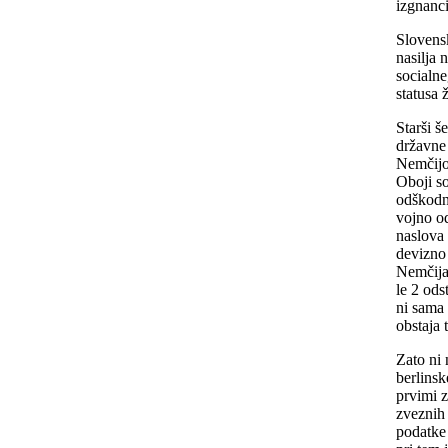
izgnanci
Slovensk
nasilja 
socialne
statusa 
Starši š
državne
Nemčijo
Oboji s
odškodni
vojno od
naslova 
devizno
Nemčija
le 2 ods
ni sama 
obstaja
Zato ni
berlinsk
prvimi z
zveznih 
podatke 