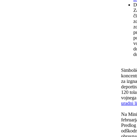
D
Z
č
z
z
p
p
v
d
d
Simbolič
koncentr
za izgna
deportir
120 tola
vojnega 
uradni l
Na Mini
februar
Predlog
odškodni
obravna