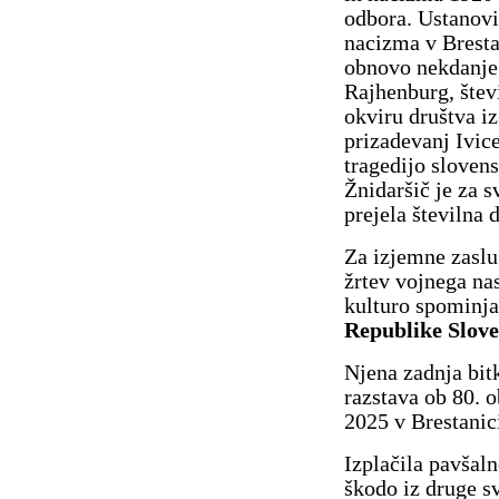
odbora. Ustanovi
nacizma v Bresta
obnovo nekdanjeg
Rajhenburg, števi
okviru društva i
prizadevanj Ivic
tragedijo sloven
Žnidaršič je za 
prejela številna 
Za izjemne zaslu
žrtev vojnega nas
kulturo spominjan
Republike Sloven
Njena zadnja bitk
razstava ob 80. o
2025 v Brestanic
Izplačila pavšal
škodo iz druge s