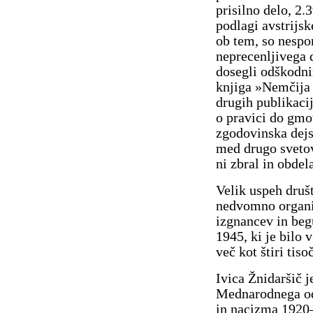
prisilno delo, 2.
podlagi avstrijsk
ob tem, so nespo
neprecenljivega 
dosegli odškodnin
knjiga »Nemčija š
drugih publikacij
o pravici do gmo
zgodovinska dejs
med drugo svetovn
ni zbral in obdela
Velik uspeh druš
nedvomno organi
izgnancev in beg
1945, ki je bilo 
več kot štiri tis
Ivica Žnidaršič j
Mednarodnega od
in nacizma 1920–