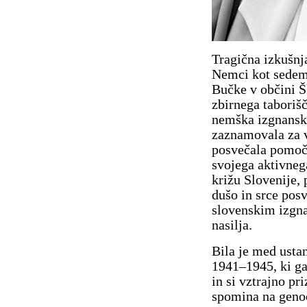
Tragična izkušnj
Nemci kot sedeml
Bučke v občini Šk
zbirnega taboriš
nemška izgnanska
zaznamovala za v
posvečala pomoči
svojega aktivneg
križu Slovenije, 
dušo in srce posv
slovenskim izgn
nasilja.
Bila je med usta
1941–1945, ki ga 
in si vztrajno p
spomina na genoc