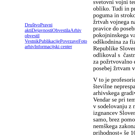
svetovni vojni te
obliko. Tudi in p
poguma in stroko
žrtvah vojnega n
Društvo
Pravni
pravice do poseb
akti
Dejavnosti
Obvestila
Arhiv
pokojninskega va
obvestil
odškodnina za fiz
Vestnik
Publikacije
Povezave
Foto
arhiv
Informacijski center
Republike Sloven
odlikoval s čas
za požrtvovalno 
posebej žrtvam v
V to je profesori
številne nepresp
arhivskega gradi
Vendar se pri tem
v sodelovanju z 
izgnancev Slove
samo, brez pomoč
nemškega zakona
prihodnost« še 1