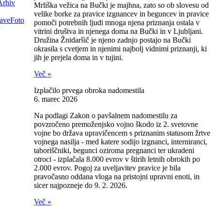
Arhiv
Mrliška vežica na Bučki je majhna, zato so ob slovesu od
velike borke za pravice izgnancev in beguncev in pravice
ave
Foto
pomoči potrebnih ljudi mnoga njena priznanja ostala v
vitrini društva in njenega doma na Bučki in v Ljubljani.
Družina Žnidaršič je njeno zadnjo postajo na Bučki
okrasila s cvetjem in njenimi najbolj vidnimi priznanji, ki
jih je prejela doma in v tujini.
Več »
Izplačilo prvega obroka nadomestila
6. marec 2026
Na podlagi Zakon o pavšalnem nadomestilu za
povzročeno premoženjsko vojno škodo iz 2. svetovne
vojne bo država upravičencem s priznanim statusom žrtve
vojnega nasilja - med katere sodijo izgnanci, interniranci,
taboriščniki, begunci oziroma pregnanci ter ukradeni
otroci - izplačala 8.000 evrov v štirih letnih obrokih po
2.000 evrov. Pogoj za uveljavitev pravice je bila
pravočasno oddana vloga na pristojni upravni enoti, in
sicer najpozneje do 9. 2. 2026.
Več »