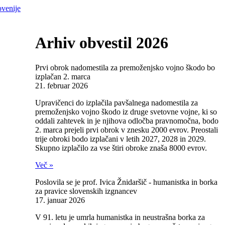
Arhiv obvestil 2026
Prvi obrok nadomestila za premoženjsko vojno škodo bo
izplačan 2. marca
21. februar 2026
Upravičenci do izplačila pavšalnega nadomestila za
premoženjsko vojno škodo iz druge svetovne vojne, ki so
oddali zahtevek in je njihova odločba pravnomočna, bodo
2. marca prejeli prvi obrok v znesku 2000 evrov. Preostali
trije obroki bodo izplačani v letih 2027, 2028 in 2029.
Skupno izplačilo za vse štiri obroke znaša 8000 evrov.
Več »
Poslovila se je prof. Ivica Žnidaršič - humanistka in borka
za pravice slovenskih izgnancev
17. januar 2026
V 91. letu je umrla humanistka in neustrašna borka za