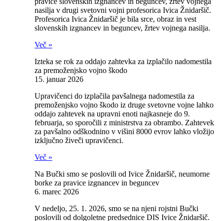
pravice slovenskih izgnancev in beguncev, žrtev vojnega
nasilja v drugi svetovni vojni profesorica Ivica Žnidaršič.
Profesorica Ivica Žnidaršič je bila srce, obraz in vest
slovenskih izgnancev in beguncev, žrtev vojnega nasilja.
Več »
Izteka se rok za oddajo zahtevka za izplačilo nadomestila
za premoženjsko vojno škodo
15. januar 2026
Upravičenci do izplačila pavšalnega nadomestila za
premoženjsko vojno škodo iz druge svetovne vojne lahko
oddajo zahtevek na upravni enoti najkasneje do 9.
februarja, so sporočili z ministrstva za obrambo. Zahtevek
za pavšalno odškodnino v višini 8000 evrov lahko vložijo
izključno živeči upravičenci.
Več »
Na Bučki smo se poslovili od Ivice Žnidaršič, neumorne
borke za pravice izgnancev in beguncev
6. marec 2026
V nedeljo, 25. 1. 2026, smo se na njeni rojstni Bučki
poslovili od dolgoletne predsednice DIS Ivice Žnidaršič.