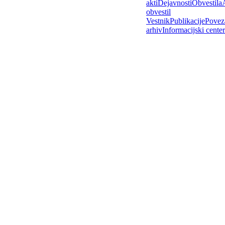
akti
Dejavnosti
Obvestila
obvestil
Vestnik
Publikacije
Povez
arhiv
Informacijski center